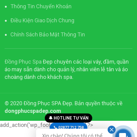
Thông Tin Chuyển Khoản
Điều Kiện Giao Dịch Chung
Chính Sách Bảo Mật Thông Tin
Đồng Phục Spa
Đẹp chuyên các loại váy, đầm, quần
áo may sẵn dành cho quản lý, nhân viên lễ tân và áo
choàng dành cho khách spa.
© 2020 Đồng Phục SPA Đẹp. Bản quyền thuộc về
dongphucspadep.com
🔔 HOTLINE TƯ VẤN
add_action('wp_footer', function() { ?>
📞 02877 712 758
Xin chào! Chúng tôi có thể