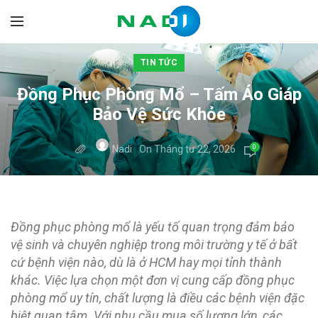
TIN TỨC
Đồng Phục Phòng Mổ – Tấm Áo Giáp
Bảo Vệ Sức Khỏe
0
Nadi
On Tháng tư 22, 2026
Đồng phục phòng mổ là yếu tố quan trọng đảm bảo
vệ sinh và chuyên nghiệp trong môi trường y tế ở bất
cứ bệnh viện nào, dù là ở HCM hay mọi tỉnh thành
khác. Việc lựa chọn một đơn vị cung cấp đồng phục
phòng mổ uy tín, chất lượng là điều các bệnh viện đặc
biệt quan tâm. Với nhu cầu mua số lượng lớn, các