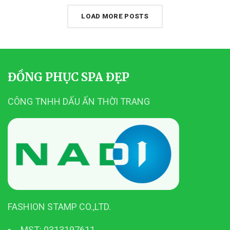
LOAD MORE POSTS
ĐỒNG PHỤC SPA ĐẸP
CÔNG TNHH DẤU ẤN THỜI TRANG
FASHION STAMP CO.,LTD.
MST: 0313197611