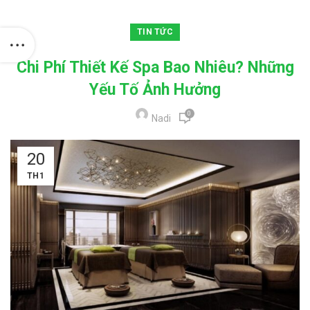
TIN TỨC
Chi Phí Thiết Kế Spa Bao Nhiêu? Những
Yếu Tố Ảnh Hưởng
0
Nadi
20
TH1