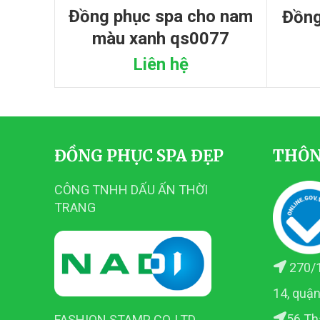
đồng phục spa cho nam
đồng phục spa nâu thắt
màu xanh qs0077
Liên hệ
ĐỒNG PHỤC SPA ĐẸP
THÔN
CÔNG TNHH DẤU ẤN THỜI
TRANG
270/1
14, quậ
56 Th
FASHION STAMP CO.,LTD.