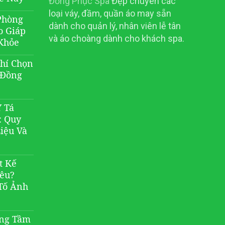
Đồng Phục Spa
Đẹp chuyên các
loại váy, đầm, quần áo may sẵn
Phòng
dành cho quản lý, nhân viên lễ tân
o Giáp
và áo choàng dành cho khách spa.
Khỏe
Chí Chọn
 Đồng
 Tá
: Quy
Liệu Và
t Kế
iêu?
Tố Ảnh
âng Tầm