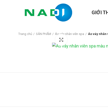
GIỚI T
Trang chủ
SẢN PHẨM
Áo váy nhân viên spa
Áo váy nhân 
Click to enlarge