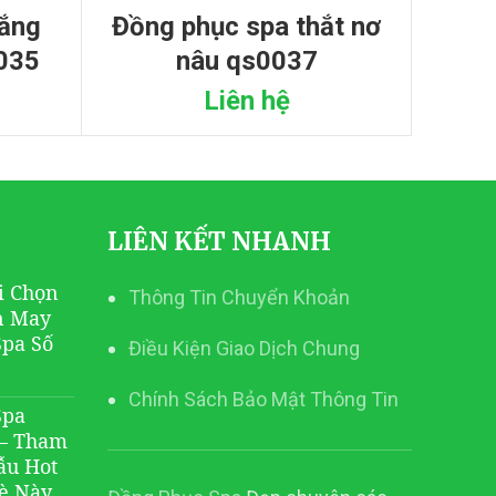
đồng phục spa thắt nơ
0035
nâu qs0037
Liên hệ
LIÊN KẾT NHANH
i Chọn
Thông Tin Chuyển Khoản
n May
Spa Số
Điều Kiện Giao Dịch Chung
Chính Sách Bảo Mật Thông Tin
Spa
 – Tham
ẫu Hot
è Này