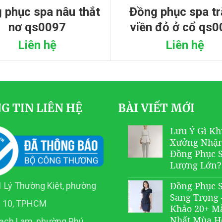
đồng phục spa trắng
nơ qs0097
viền đỏ ở cổ qs
Liên hệ
Liên hệ
G TIN LIÊN HỆ
BÀI VIẾT MỚI
Lưu Ý Gì Kh
Xưởng Nhậ
Đồng Phục 
Lượng Lớn?
Đồng Phục 
 Lý Thường Kiệt, phường
Sang Trọng
n 10, TPHCM
Khảo 20+ M
Nhất Mùa H
ạch Lam, phường Phú