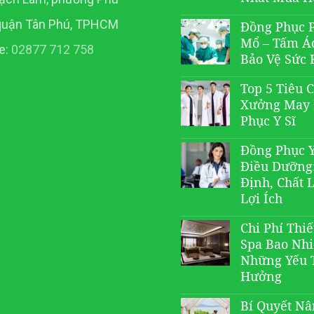
quận Tân Phú, TPHCM
Đồng Phục 
Mổ – Tấm Á
e:
02877 712 758
Bảo Vệ Sức 
Top 5 Tiêu 
Xưởng May
Phục Y Sĩ
Đồng Phục Y
Điều Dưỡng
Định, Chất 
Lợi Ích
Chi Phí Thiế
Spa Bao Nh
Những Yếu 
Hưởng
Bí Quyết N