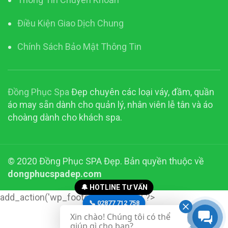
Điều Kiện Giao Dịch Chung
Chính Sách Bảo Mật Thông Tin
Đồng Phục Spa
Đẹp chuyên các loại váy, đầm, quần
áo may sẵn dành cho quản lý, nhân viên lễ tân và áo
choàng dành cho khách spa.
© 2020 Đồng Phục SPA Đẹp. Bản quyền thuộc về
dongphucspadep.com
🔔 HOTLINE TƯ VẤN
add_action('wp_footer', function() { ?>
📞 02877 712 758
Xin chào! Chúng tôi có thể
📞 0916 23 28 23
giúp gì cho bạn?