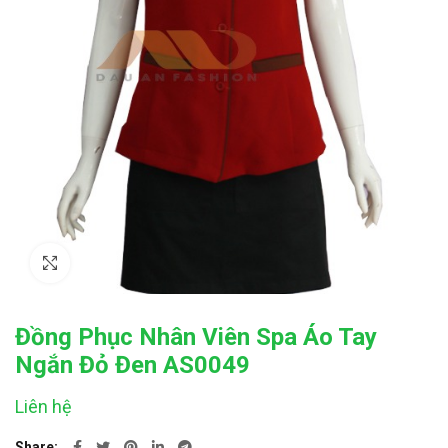
Click to enlarge
Đồng Phục Nhân Viên Spa Áo Tay
Ngắn Đỏ Đen AS0049
Liên hệ
Share