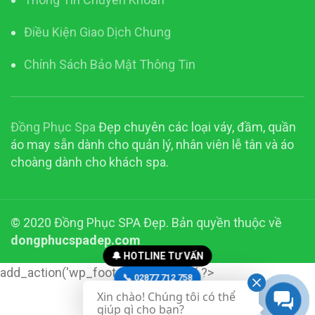
Điều Kiện Giao Dịch Chung
Chính Sách Bảo Mật Thông Tin
Đồng Phục Spa
Đẹp chuyên các loại váy, đầm, quần
áo may sẵn dành cho quản lý, nhân viên lễ tân và áo
choàng dành cho khách spa.
© 2020 Đồng Phục SPA Đẹp. Bản quyền thuộc về
dongphucspadep.com
🔔 HOTLINE TƯ VẤN
add_action('wp_footer', function() { ?>
📞 02877 712 758
Xin chào! Chúng tôi có thể
📞 0916 23 28 23
giúp gì cho bạn?