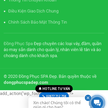
Điều Kiện Giao Dịch Chung
Chính Sách Bảo Mật Thông Tin
Đồng Phục Spa
Đẹp chuyên các loại váy, đầm, quần
áo may sẵn dành cho quản lý, nhân viên lễ tân và áo
choàng dành cho khách spa.
© 2020 Đồng Phục SPA Đẹp. Bản quyền thuộc về
dongphucspadep.com
🔔 HOTLINE TƯ VẤN
add_action('wp_footer', function() { ?>
📞 02877 712 758
Xin chào! Chúng tôi có thể
📞 0916 23 28 23
giúp gì cho bạn?