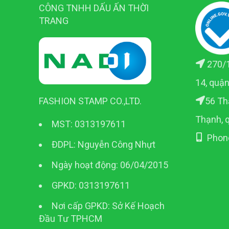
CÔNG TNHH DẤU ẤN THỜI
TRANG
270/1
14, quậ
56 Th
FASHION STAMP CO.,LTD.
Thạnh, 
MST: 0313197611
Phon
ĐDPL: Nguyễn Công Nhựt
Ngày hoạt động: 06/04/2015
GPKD: 0313197611
Nơi cấp GPKD: Sở Kế Hoạch
Đầu Tư TPHCM