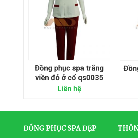
đồng phục spa trắng
đồng phục spa thắt nơ
viền đỏ ở cổ qs0035
Liên hệ
ĐỒNG PHỤC SPA ĐẸP
THÔN