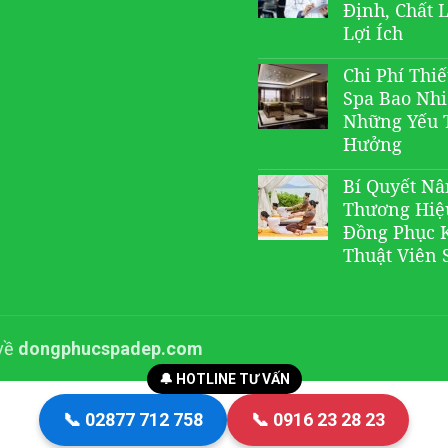
Định, Chất 
Lợi Ích
Chi Phí Thiế
Spa Bao Nh
Những Yếu 
Hưởng
Bí Quyết N
Thương Hiệ
Đồng Phục 
Thuật Viên 
 về
dongphucspadep.com
🔔 HOTLINE TƯ VẤN
📞 02877 712 758
📞 0916 23 28 23