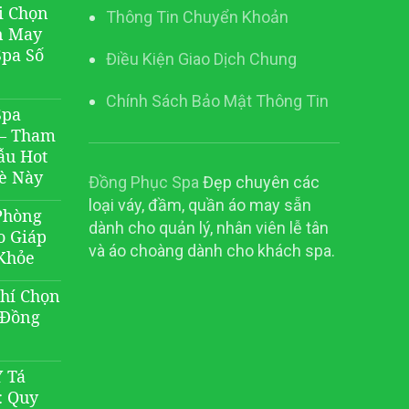
i Chọn
Thông Tin Chuyển Khoản
n May
Spa Số
Điều Kiện Giao Dịch Chung
Chính Sách Bảo Mật Thông Tin
Spa
 – Tham
ẫu Hot
è Này
Đồng Phục Spa
Đẹp chuyên các
loại váy, đầm, quần áo may sẵn
Phòng
dành cho quản lý, nhân viên lễ tân
o Giáp
và áo choàng dành cho khách spa.
Khỏe
Chí Chọn
 Đồng
 Tá
: Quy