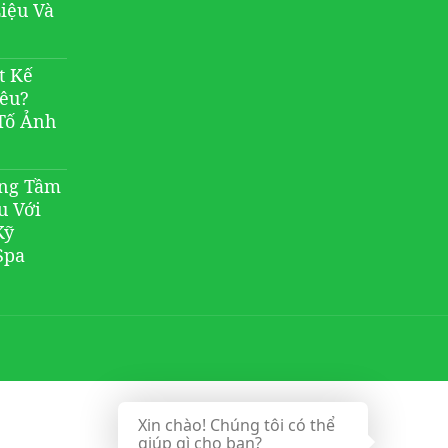
Liệu Và
t Kế
iêu?
Tố Ảnh
âng Tầm
u Với
Kỹ
Spa
Xin chào! Chúng tôi có thể
giúp gì cho bạn?