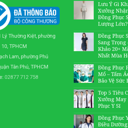
Lưu Ý Gì Kh
Xưởng Nhậ
Đồng Phục 
Lượng Lớn?
Đồng Phục 
 Lý Thường Kiệt, phường
Sang Trọng
n 10, TPHCM
Khảo 20+ M
Nhất Mùa H
ạch Lam, phường Phú
quận Tân Phú, TPHCM
Đồng Phục 
Mổ – Tấm Á
e:
02877 712 758
Bảo Vệ Sức 
Top 5 Tiêu 
Xưởng May
Phục Y Sĩ
Đồng Phục Y
Điều Dưỡng