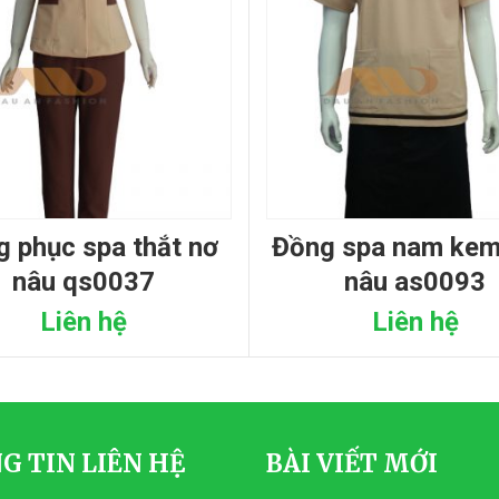
đồng spa nam kem viền
nâu qs0037
nâu as0093
Liên hệ
Liên hệ
G TIN LIÊN HỆ
BÀI VIẾT MỚI