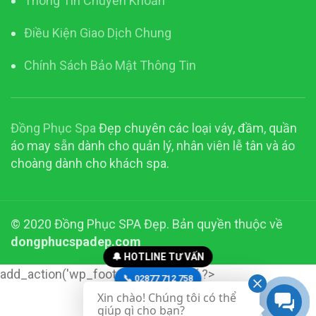
Thông Tin Chuyển Khoản
Điều Kiện Giao Dịch Chung
Chính Sách Bảo Mật Thông Tin
Đồng Phục Spa
Đẹp chuyên các loại váy, đầm, quần
áo may sẵn dành cho quản lý, nhân viên lễ tân và áo
choàng dành cho khách spa.
© 2020 Đồng Phục SPA Đẹp. Bản quyền thuộc về
dongphucspadep.com
🔔 HOTLINE TƯ VẤN
add_action('wp_footer', function() { ?>
📞 02877 712 758
Xin chào! Chúng tôi có thể
📞 0916 23 28 23
giúp gì cho bạn?