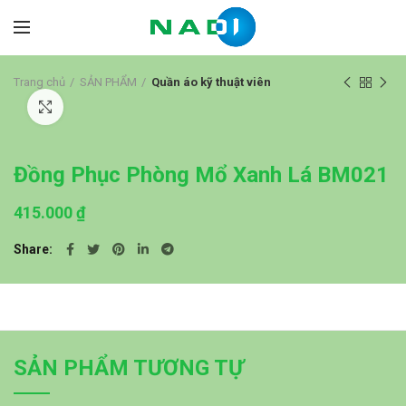
Trang chủ
SẢN PHẨM
Quần áo kỹ thuật viên
Click to enlarge
Đồng Phục Phòng Mổ Xanh Lá BM021
415.000
₫
Share
SẢN PHẨM TƯƠNG TỰ