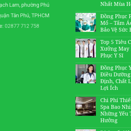
Nhất Mùa H
ạch Lam, phường Phú
quận Tân Phú, TPHCM
Đồng Phục 
Mổ – Tấm Á
e:
02877 712 758
Bảo Vệ Sức 
Top 5 Tiêu 
Xưởng May
Phục Y Sĩ
Đồng Phục Y
Điều Dưỡng
Định, Chất 
Lợi Ích
Chi Phí Thiế
Spa Bao Nh
Những Yếu 
Hưởng