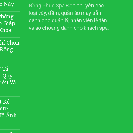
è Này
Đồng Phục Spa
Đẹp chuyên các
loại váy, đầm, quần áo may sẵn
Phòng
dành cho quản lý, nhân viên lễ tân
o Giáp
và áo choàng dành cho khách spa.
Khỏe
Chí Chọn
 Đồng
 Tá
: Quy
Liệu Và
t Kế
iêu?
Tố Ảnh