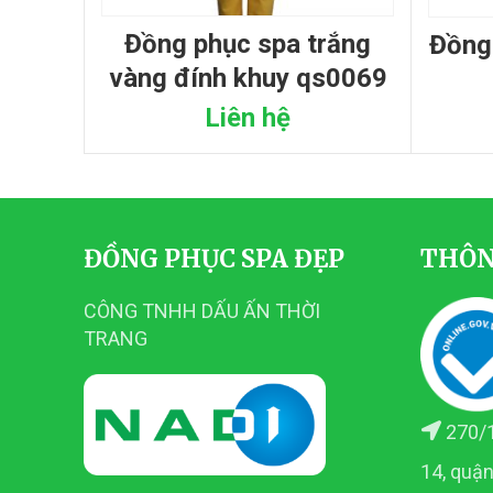
đồng phục spa trắng
đồng phục spa trắng nút
vàng đính khuy qs0069
Liên hệ
ĐỒNG PHỤC SPA ĐẸP
THÔN
CÔNG TNHH DẤU ẤN THỜI
TRANG
270/1
14, quậ