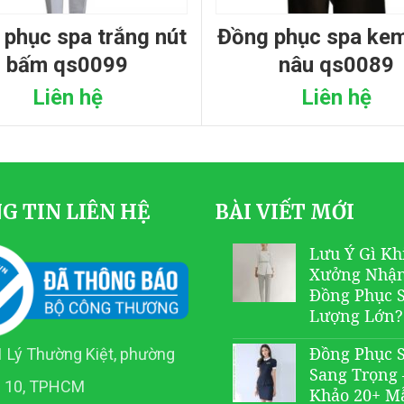
đồng phục spa kem viền
bấm qs0099
nâu qs0089
Liên hệ
Liên hệ
G TIN LIÊN HỆ
BÀI VIẾT MỚI
Lưu Ý Gì Kh
Xưởng Nhậ
Đồng Phục 
Lượng Lớn?
Đồng Phục 
 Lý Thường Kiệt, phường
Sang Trọng
n 10, TPHCM
Khảo 20+ M