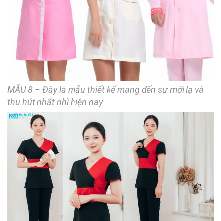
MẪU 8 – Đây là mẫu thiết kế mang đến sự mới lạ và
thu hút nhất nhì hiện nay