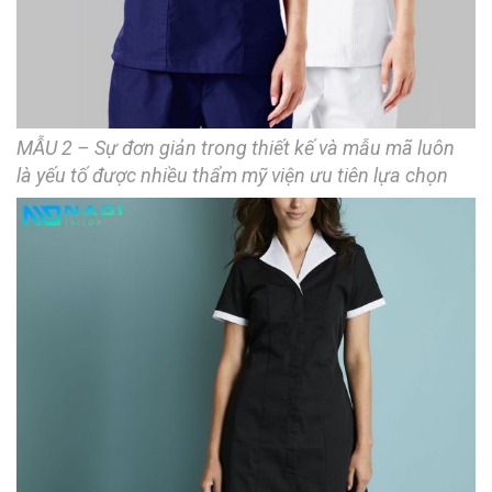
MẪU 2 – Sự đơn giản trong thiết kế và mẫu mã luôn
là yếu tố được nhiều thẩm mỹ viện ưu tiên lựa chọn