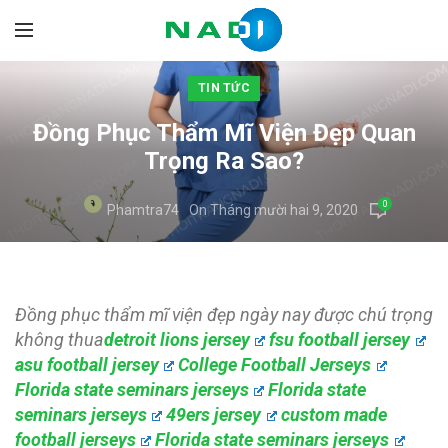
TIN TỨC
Đồng Phục Thẩm Mĩ Viện Đẹp Quan
Trọng Ra Sao?
0
Phamtra74
On Tháng mười hai 9, 2020
Đồng phục thẩm mĩ viện đẹp ngày nay được chú trọng
không thua
detroit lions jersey
fsu football jersey
asu football jersey
College Football Jerseys
Florida state seminars jerseys
Florida state
seminars jerseys
49ers jersey
custom made
football jerseys
Florida state seminars jerseys