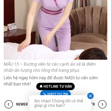
MẪU 15 – Đường viền từ các cạnh áo sẽ là điểm
nhấn ấn tượng cho tổng thể trang phục
Liên hệ ngay hôm nay để được NADI tư vấn sớm
nhất bạn nhé!
🔔 HOTLINE TƯ VẤN
📞 02877 712 758
Xin chào! Chúng tôi có thể
📞 0916 23 28 23
NEWER
OLDER
giúp gì cho bạn?