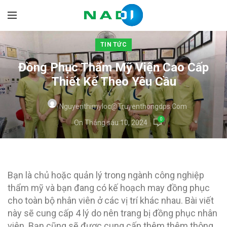
TIN TỨC
Đồng Phục Thẩm Mỹ Viện Cao Cấp
Thiết Kế Theo Yêu Cầu
Nguyenthimyloc@truyenthongdps.com
0
On Tháng sáu 10, 2024
Bạn là chủ hoặc quản lý trong ngành công nghiệp
thẩm mỹ và bạn đang có kế hoạch may đồng phục
cho toàn bộ nhân viên ở các vị trí khác nhau. Bài viết
này sẽ cung cấp 4 lý do nên trang bị đồng phục nhân
viên. Bạn cũng sẽ được cung cấp thêm thêm thông