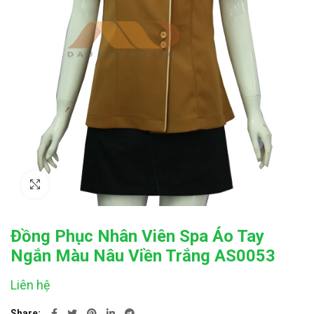
Click to enlarge
Đồng Phục Nhân Viên Spa Áo Tay
Ngắn Màu Nâu Viền Trắng AS0053
Liên hệ
Share