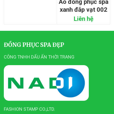
áo đồng phục spa
xanh đắp vạt 002
Liên hệ
ĐỒNG PHỤC SPA ĐẸP
CÔNG TNHH DẤU ẤN THỜI TRANG
FASHION STAMP CO.,LTD.