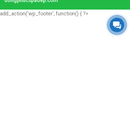
dongphucspadep.com
add_action('wp_footer', function() { ?>