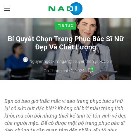
TIN TỨC
Bí Quyết Chọn Trang Phục Bác Sĩ Nữ
Đẹp Và Chất Lượng
Nguyenngockimngan@truyenthongdps.com
0
On Tháng chín 2, 2024
Bạn có bao giờ thắc mắc vì sao trang phục bác sĩ nữ
lại có sức hút đặc biệt? Không chỉ bởi màu trắng tinh
khôi, mà còn bởi những thiết kế tinh tế, tôn vinh vẻ đẹp
của người mặc. Để có được một bộ trang phục bác sĩ
đẹp, chúng ta cần quan tâm đến nhiều yếu tố như