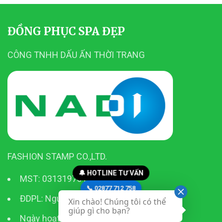
ĐỒNG PHỤC SPA ĐẸP
CÔNG TNHH DẤU ẤN THỜI TRANG
FASHION STAMP CO.,LTD.
🔔 HOTLINE TƯ VẤN
MST: 0313197611
📞 02877 712 758
ĐDPL: Nguyễn Công Nhựt
Xin chào! Chúng tôi có thể
📞 0916 23 28 23
giúp gì cho bạn?
Ngày hoạt động: 06/04/2015