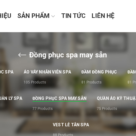
HIỆU
SẢN PHẨM
TIN TỨC
LIÊN HỆ
Đồng phục spa may sẵn
ỤC SPA
ÁO VÁY NHÂN VIÊN SPA
ĐẦM ĐỒNG PHỤC
ĐẦM
105
Products
81
Products
81
P
ẢN LÝ SPA
ĐỒNG PHỤC SPA MAY SẴN
QUẦN ÁO KỸ THUẬ
77
Products
75
Products
VEST LỄ TÂN SPA
88
Products