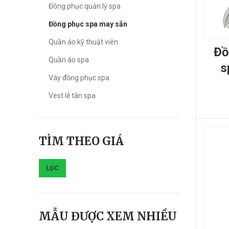
Đồng phục quản lý spa
Đồng phục spa may sẵn
Quần áo kỹ thuật viên
đồng phục nhân viên
Quần áo spa
s
Váy đồng phục spa
Vest lễ tân spa
TÌM THEO GIÁ
LỌC
Giá
Giá
thấp
cao
nhất
nhất
MẪU ĐƯỢC XEM NHIỀU