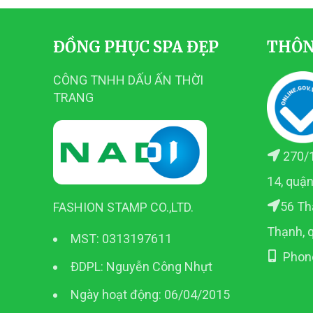
ĐỒNG PHỤC SPA ĐẸP
THÔN
CÔNG TNHH DẤU ẤN THỜI
TRANG
270/1
14, quậ
56 Th
FASHION STAMP CO.,LTD.
Thạnh, 
MST: 0313197611
Phon
ĐDPL: Nguyễn Công Nhựt
Ngày hoạt động: 06/04/2015