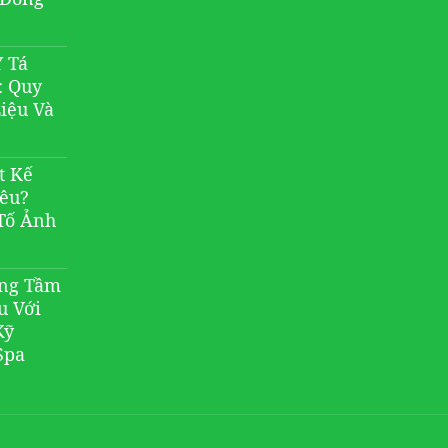
 Tá
: Quy
Liệu Và
t Kế
iêu?
Tố Ảnh
âng Tầm
u Với
Kỹ
Spa