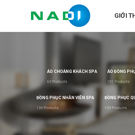
GIỚI T
ÁO CHOÀNG KHÁCH SPA
ÁO ĐỒNG PH
63
Products
101
Products
ĐỒNG PHỤC NHÂN VIÊN SPA
ĐỒNG PHỤC QU
130
Products
109
Products