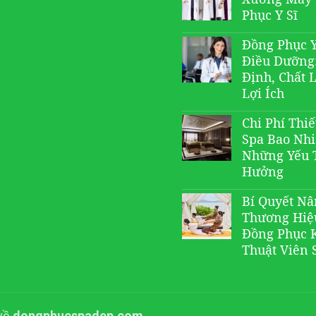
Phục Y Sĩ
Đồng Phục Y
Điều Dưỡng
Định, Chất 
Lợi Ích
Chi Phí Thiế
Spa Bao Nh
Những Yếu 
Hưởng
Bí Quyết N
Thương Hiệ
Đồng Phục 
Thuật Viên 
 về
dongphucspadep.com