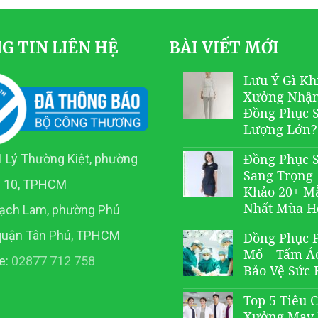
G TIN LIÊN HỆ
BÀI VIẾT MỚI
Lưu Ý Gì Kh
Xưởng Nhậ
Đồng Phục 
Lượng Lớn?
Đồng Phục 
 Lý Thường Kiệt, phường
Sang Trọng
n 10, TPHCM
Khảo 20+ M
Nhất Mùa H
ạch Lam, phường Phú
quận Tân Phú, TPHCM
Đồng Phục 
Mổ – Tấm Á
e:
02877 712 758
Bảo Vệ Sức 
Top 5 Tiêu 
Xưởng May